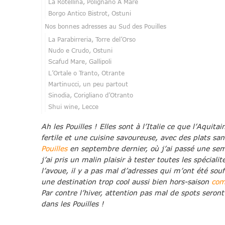
La Rotellina, Polignano A Mare
Borgo Antico Bistrot, Ostuni
Nos bonnes adresses au Sud des Pouilles
La Parabirreria, Torre del’Orso
Nudo e Crudo, Ostuni
Scafud Mare, Gallipoli
L’Ortale o Tranto, Otrante
Martinucci, un peu partout
Sinodia, Corigliano d’Otranto
Shui wine, Lecce
Ah les Pouilles ! Elles sont à l’Italie ce que l’Aquita
fertile et une cuisine savoureuse, avec des plats san
Pouilles
en septembre dernier, où j’ai passé une se
j’ai pris un malin plaisir à tester toutes les spéciali
l’avoue, il y a pas mal d’adresses qui m’ont été souf
une destination trop cool aussi bien hors-saison
com
Par contre l’hiver, attention pas mal de spots seron
dans les Pouilles !