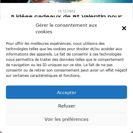
13/12/2023
5 idées cadeaux de St Valentin pour
les amoureux voyageurs
Gérer le consentement aux
Lire l'article
cookies
Pour offrir les meilleures expériences, nous utilisons des
technologies telles que les cookies pour stocker et/ou accéder aux
informations des appareils. Le fait de consentir à ces technologies
nous permettra de traiter des données telles que le comportement
de navigation ou les ID uniques sur ce site. Le fait de ne pas
consentir ou de retirer son consentement peut avoir un effet négatif
sur certaines caractéristiques et fonctions.
29/11/2023
Nos idées de cadeaux pour Noël –
Accepter
édition 2023
Lire l'article
Refuser
Voir les préférences