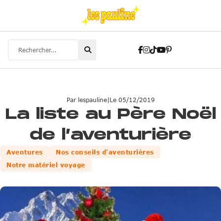
Rechercher
Suivez-nous sur Facebo
Suivez-nous sur Inst
Suivez-nous sur Tik
Suivez-nous sur 
Suivez-nous sur
Par lespauline
|
Le 05/12/2019
La liste au Père Noël
de l’aventurière
Aventures
Nos conseils d'aventurières
Notre matériel voyage