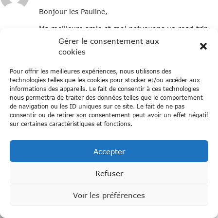
Bonjour les Pauline,
Ma meilleure amie et moi prévoyons un road trip
sur la côte ouest en août et votre blig est devenue
Gérer le consentement aux
notre Graal !
cookies
Deux petites questions :
Pour offrir les meilleures expériences, nous utilisons des
– Pour les assurances santé, on a lu dans les guides
technologies telles que les cookies pour stocker et/ou accéder aux
qu’il fallait prévoir d’être couvert pour des
informations des appareils. Le fait de consentir à ces technologies
dépenses allant jusquà 150 000€. On voulait avoir
nous permettra de traiter des données telles que le comportement
votre avis !
de navigation ou les ID uniques sur ce site. Le fait de ne pas
consentir ou de retirer son consentement peut avoir un effet négatif
– Pour le camping, est ce qu’il y a moyen de louer
sur certaines caractéristiques et fonctions.
le matériel sur place pour éviter de tout transporter
dans l’avion ?
Accepter
Merci d’avance !!
Refuser
Voir les préférences
lespauline
A
RÉPONDRE
depuis 7 ans