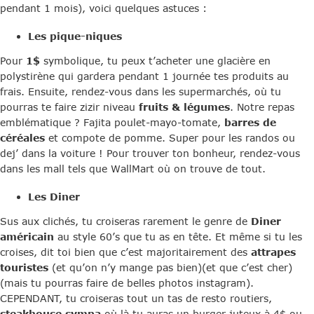
pendant 1 mois), voici quelques astuces :
Les pique-niques
Pour
1$
symbolique, tu peux t’acheter une glacière en
polystirène qui gardera pendant 1 journée tes produits au
frais. Ensuite, rendez-vous dans les supermarchés, où tu
pourras te faire zizir niveau
fruits & légumes
. Notre repas
emblématique ? Fajita poulet-mayo-tomate,
barres de
céréales
et compote de pomme. Super pour les randos ou
dej’ dans la voiture ! Pour trouver ton bonheur, rendez-vous
dans les mall tels que WallMart où on trouve de tout.
Les Diner
Sus aux clichés, tu croiseras rarement le genre de
Diner
américain
au style 60’s que tu as en tête. Et même si tu les
croises, dit toi bien que c’est majoritairement des
attrapes
touristes
(et qu’on n’y mange pas bien)(et que c’est cher)
(mais tu pourras faire de belles photos instagram).
CEPENDANT, tu croiseras tout un tas de resto routiers,
steakhouse sympa
où là tu auras un burger juteux à 4$ ou