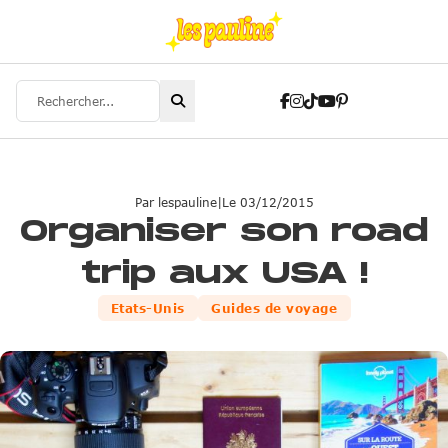
Rechercher
Suivez-nous sur Facebo
Suivez-nous sur Inst
Suivez-nous sur Tik
Suivez-nous sur 
Suivez-nous sur
Par lespauline
|
Le 03/12/2015
Organiser son road
trip aux USA !
Etats-Unis
Guides de voyage