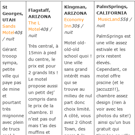
PalmSprings,
Kingman,
St
Flagstaff,
CALIFORNIA
ARIZONA
Georges,
ARIZONA
MusicLand
55$ /
Economy
UTAH
The L
nuit
Inn
30$ /
Sands
Motel
40$ /
nuit
Motel
40$
nuit
PalmSprings est
/ nuit
Motel old-
une ville assez
Très central, à
Gérant
old-old
estivale et les
15min à pied
trooop
school quoi !
prix restent
du centre, le
sympa,
Une ville
élevés.
prix est pour
petite
sans grand
Cependant, ce
2 grands lits !
ville qui
intérêt mais
motel offre
Le motel
paye pas
qui se
piscine (et le
propose aussi
de mine
trouve au
jaccuzzi!!),
un petit dej’
et
milieu de nul
chambre assez
compris dans
pourtant
part donc
design (rien à
le prix de la
très
choix limité.
voir avec les
chambre. Il
mignonne
A côté, vous
photos du site!)
n’est pas ouf
avec plein
avez 2 Ghost
ainsi qu’un bus
mais t’as des
de trucs
Town, des
gratuit qui
muffins et