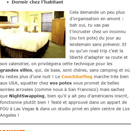
Dormir chez l’habitant
Cela demande un peu plus
d’organisation en amont :
bah oui, tu vas pas
t’incruster chez un inconnu
(ou ton pote) du jour au
lendemain sans prévenir. Et
vu qu’un road trip c’est la
liberté d’adapter sa route et
son calendrier, on privilégiera cette technique pour les
grandes villes
, qui, de base, sont chères, sans camping et où
tu restes plus d’une nuit ! Le
CouchSurfing
marche très bien
aux USA, squatter chez
vos potes
vous promet de belles
soirées arrosées (comme nous à San Francisco) mais sachez
que
NightSwapping
, bien qu’il y ait peu d’américains inscrit,
fonctionne plutôt bien ! Testé et approuvé dans un appart de
FOU à Las Vegas & dans un studio privé en plein centre de Los
Angeles !