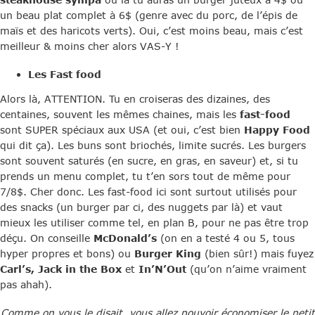
un beau plat complet à 6$ (genre avec du porc, de l’épis de
maïs et des haricots verts). Oui, c’est moins beau, mais c’est
meilleur & moins cher alors VAS-Y !
Les Fast food
Alors là, ATTENTION. Tu en croiseras des dizaines, des
centaines, souvent les mêmes chaines, mais les
fast-food
sont SUPER spéciaux aux USA (et oui, c’est bien
Happy Food
qui dit ça). Les buns sont briochés, limite sucrés. Les burgers
sont souvent saturés (en sucre, en gras, en saveur) et, si tu
prends un menu complet, tu t’en sors tout de même pour
7/8$. Cher donc. Les fast-food ici sont surtout utilisés pour
des snacks (un burger par ci, des nuggets par là) et vaut
mieux les utiliser comme tel, en plan B, pour ne pas être trop
déçu. On conseille
McDonald’s
(on en a testé 4 ou 5, tous
hyper propres et bons) ou
Burger King
(bien sûr!) mais fuyez
Carl’s, Jack in the Box
et
In’N’Out
(qu’on n’aime vraiment
pas ahah).
Comme on vous le disait, vous allez pouvoir économiser le petit