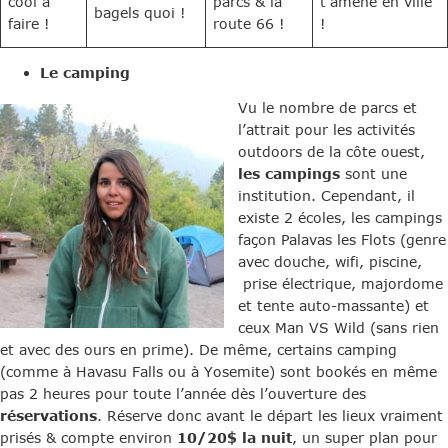
cool à
parcs & la
t’amène en ville
bagels quoi !
faire !
route 66 !
!
Le camping
Vu le nombre de parcs et
l’attrait pour les activités
outdoors de la côte ouest,
les campings
sont une
institution. Cependant, il
existe 2 écoles, les campings
façon Palavas les Flots (genre
avec douche, wifi, piscine,
prise électrique, majordome
et tente auto-massante) et
ceux Man VS Wild (sans rien
et avec des ours en prime). De même, certains camping
(comme à Havasu Falls ou à Yosemite) sont bookés en même
pas 2 heures pour toute l’année dès l’ouverture des
réservations
. Réserve donc avant le départ les lieux vraiment
prisés & compte environ
10/20$ la nuit
, un super plan pour