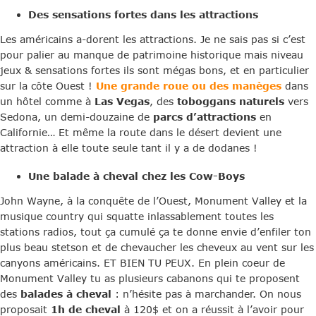
Des sensations fortes dans les attractions
Les américains a-dorent les attractions. Je ne sais pas si c’est
pour palier au manque de patrimoine historique mais niveau
jeux & sensations fortes ils sont mégas bons, et en particulier
sur la côte Ouest !
Une grande roue ou des manèges
dans
un hôtel comme à
Las Vegas
, des
toboggans naturels
vers
Sedona, un demi-douzaine de
parcs d’attractions
en
Californie… Et même la route dans le désert devient une
attraction à elle toute seule tant il y a de dodanes !
Une balade à cheval chez les Cow-Boys
John Wayne, à la conquête de l’Ouest, Monument Valley et la
musique country qui squatte inlassablement toutes les
stations radios, tout ça cumulé ça te donne envie d’enfiler ton
plus beau stetson et de chevaucher les cheveux au vent sur les
canyons américains. ET BIEN TU PEUX. En plein coeur de
Monument Valley tu as plusieurs cabanons qui te proposent
des
balades à cheval
: n’hésite pas à marchander. On nous
proposait
1h de cheval
à 120$ et on a réussit à l’avoir pour